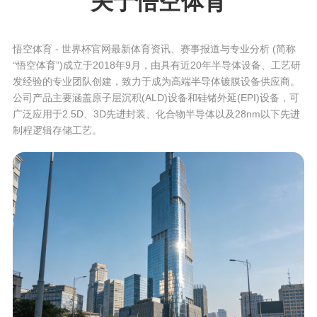
关于悟空体育
悟空体育 - 世界杯官网最新体育资讯、赛事报道与专业分析 (简称
“悟空体育”)成立于2018年9月，由具有近20年半导体设备、工艺研
发经验的专业团队创建，致力于成为高端半导体镀膜设备供应商。
公司产品主要涵盖原子层沉积(ALD)设备和硅锗外延(EPI)设备，可
广泛应用于2.5D、3D先进封装、化合物半导体以及28nm以下先进
制程逻辑存储工艺。