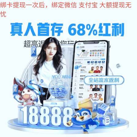
悟空体育
致力于成为高端半导体镀膜设备供应商
了解更多