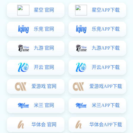
量产型机台
悟空体育自主设计的首款团簇式ALD设备，是集成电路先进工艺的
关键薄膜沉积设备，基于自主研发的Elegant Cluster平台打造。