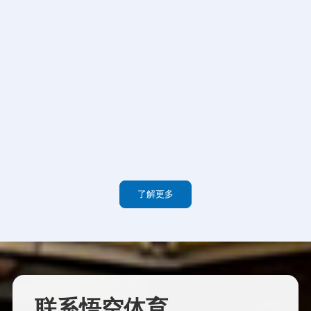
2
2
了解更多
联系悟空体育